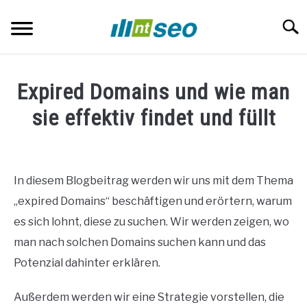
Skip
to
Searc
content
SEO-ANGEBOT
Expired Domains und wie man
SEO BERATUNG
sie effektiv findet und füllt
Written
GOOGLE ADS
by
Jens
In diesem Blogbeitrag werden wir uns mit dem Thema
CORPORATE BLOGS
Kleinholz
„expired Domains“ beschäftigen und erörtern, warum
in
es sich lohnt, diese zu suchen. Wir werden zeigen, wo
BLOG
Blog
man nach solchen Domains suchen kann und das
Potenzial dahinter erklären.
KONTAKT
Außerdem werden wir eine Strategie vorstellen, die