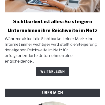
link
Sichtbarkeit ist alles: So steigern
to
Unternehmen ihre Reichweite im Netz
Sichtbarkeit
ist
Während aktuell die Sichtbarkeit einer Marke im
alles:
Internet immer wichtiger wird, stellt die Steigerung
So
der eigenen Reichweite im Netz für
steigern
erfolgsorientierte Unternehmen eine
Unternehmen
entscheidende...
ihre
Reichweite
WEITERLESEN
im
Netz
ÜBER MICH