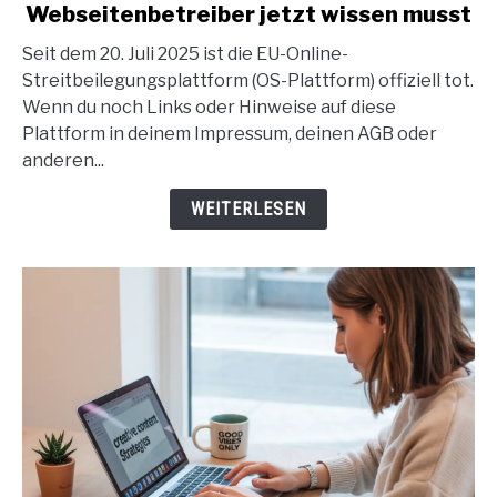
Streitbeilegungsplattform
Webseitenbetreiber jetzt wissen musst
abgeschaltet:
Was
Seit dem 20. Juli 2025 ist die EU-Online-
du
Streitbeilegungsplattform (OS-Plattform) offiziell tot.
als
Wenn du noch Links oder Hinweise auf diese
Webseitenbetreiber
Plattform in deinem Impressum, deinen AGB oder
jetzt
anderen...
wissen
WEITERLESEN
musst