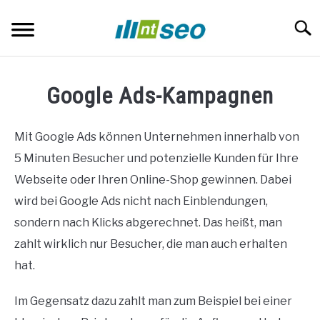
Skip
to
Searc
content
SEO-ANGEBOT
Google Ads-Kampagnen
SEO BERATUNG
Mit Google Ads können Unternehmen innerhalb von
GOOGLE ADS
5 Minuten Besucher und potenzielle Kunden für Ihre
Webseite oder Ihren Online-Shop gewinnen. Dabei
CORPORATE BLOGS
wird bei Google Ads nicht nach Einblendungen,
sondern nach Klicks abgerechnet. Das heißt, man
BLOG
zahlt wirklich nur Besucher, die man auch erhalten
hat.
KONTAKT
Im Gegensatz dazu zahlt man zum Beispiel bei einer