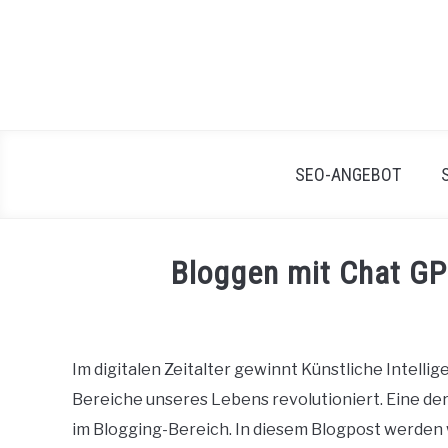
Skip
to
content
SEO-ANGEBOT
Bloggen mit Chat GP
Written
by
Manuela
Im digitalen Zeitalter gewinnt Künstliche Intelli
Hennig
Bereiche unseres Lebens revolutioniert. Eine d
in
im Blogging-Bereich. In diesem Blogpost werden w
Blog