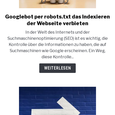
Googlebot per robots.txt das Indexieren
link
to
der Webseite verbieten
Googlebot
In der Welt des Internets und der
per
Suchmaschinenoptimierung (SEO) ist es wichtig, die
robots.txt
Kontrolle über die Informationen zu haben, die auf
das
Suchmaschinen wie Google erscheinen. Ein Weg,
Indexieren
diese Kontrolle...
der
Webseite
WEITERLESEN
verbieten