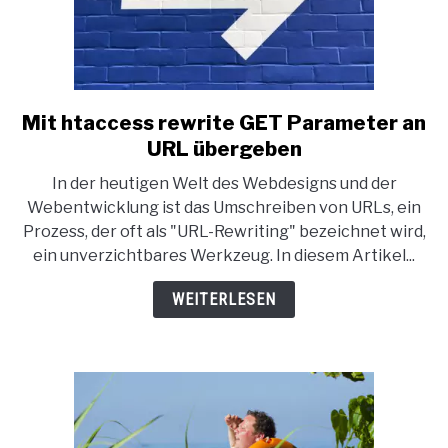
Mit htaccess rewrite GET Parameter an
link
to
URL übergeben
Mit
In der heutigen Welt des Webdesigns und der
htaccess
Webentwicklung ist das Umschreiben von URLs, ein
rewrite
Prozess, der oft als "URL-Rewriting" bezeichnet wird,
GET
ein unverzichtbares Werkzeug. In diesem Artikel...
Parameter
an
WEITERLESEN
URL
übergeben