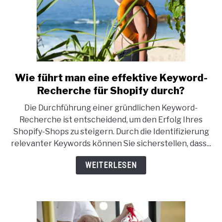
Wie führt man eine effektive Keyword-
link
to
Recherche für Shopify durch?
Wie
Die Durchführung einer gründlichen Keyword-
führt
Recherche ist entscheidend, um den Erfolg Ihres
man
Shopify-Shops zu steigern. Durch die Identifizierung
eine
relevanter Keywords können Sie sicherstellen, dass...
effektive
Keyword-
WEITERLESEN
Recherche
für
Shopify
durch?