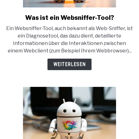
Was ist ein Websniffer-Tool?
link
to
Ein Websniffer-Tool, auch bekannt als Web-Sniffer, ist
Was
ein Diagnosetool, das dazu dient, detaillierte
ist
Informationen über die Interaktionen zwischen
ein
einem Webclient (zum Beispiel Ihrem Webbrowser)...
Websniffer-
Tool?
WEITERLESEN