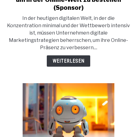
Wichtige
(Sponsor)
digitale
In der heutigen digitalen Welt, in der die
Marketingstrategien,
Konzentration minimal und der Wettbewerb intensiv
um
ist, müssen Unternehmen digitale
in
Marketingstrategien beherrschen, um ihre Online-
der
Präsenz zu verbessern....
Online-
Welt
WEITERLESEN
zu
bestehen
(Sponsor)