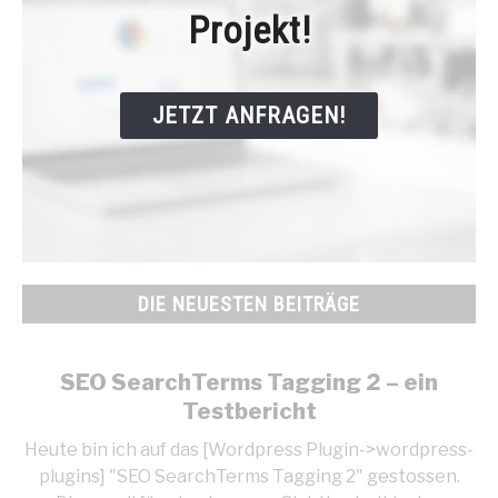
Projekt!
JETZT ANFRAGEN!
DIE NEUESTEN BEITRÄGE
SEO SearchTerms Tagging 2 – ein
Testbericht
Heute bin ich auf das [Wordpress Plugin->wordpress-
plugins] "SEO SearchTerms Tagging 2" gestossen.