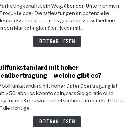
Was
Marketingkanal ist ein Weg, über den Unternehmen
sind
 Produkte oder Dienstleistungen an potenzielle
eigen
en verkaufen können. Es gibt viele verschiedene
Mark
n von Marketingkanälen, jeder mit...
und
welc
BEITRAG LESEN
gibt
es?
ilfunkstandard mit hoher
link
to
enübertragung – welche gibt es?
Mobi
Mobilfunkstandard mit hoher Datenübertragung ist
mit
nitiv 5G, aber es könnte sein, dass Sie gerade eine
hohe
ng für ein Kreuzworträtsel suchen – in dem Fall dürfte
Date
 die richtige...
–
welc
BEITRAG LESEN
gibt
es?