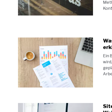
Meth
Kont
Was
erk
Ein 
wird
gepl
Arbe
Sit