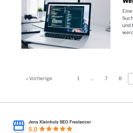
Web
Eine
Such
und 
werd
Page
Page
Page
« Vorherige
1
…
7
8
Jens Kleinholz SEO Freelancer
5.0