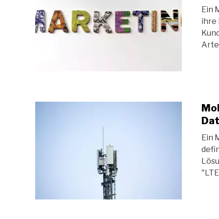
Ein 
ihre
Kund
Arte
Mob
Dat
Ein 
defi
Lösu
"LTE"