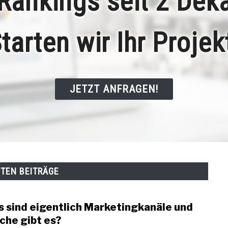
Rankings seit 2 Dek
tarten wir Ihr Projek
JETZT ANFRAGEN!
STEN BEITRÄGE
 sind eigentlich Marketingkanäle und
link
to
che gibt es?