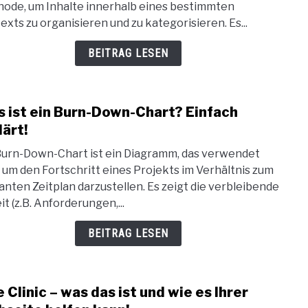
ode, um Inhalte innerhalb eines bestimmten
Eine
exts zu organisieren und zu kategorisieren. Es...
umfa
Begri
BEITRAG LESEN
und
Defin
 ist ein Burn-Down-Chart? Einfach
link
to
lärt!
Was
Burn-Down-Chart ist ein Diagramm, das verwendet
ist
, um den Fortschritt eines Projekts im Verhältnis zum
ein
anten Zeitplan darzustellen. Es zeigt die verbleibende
Burn
it (z.B. Anforderungen,...
Down
Char
BEITRAG LESEN
Einf
erklä
e Clinic – was das ist und wie es Ihrer
link
to