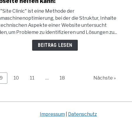
seite helfen kann!
Site
 "Site Clinic" ist eine Methode der
Clini
maschinenoptimierung, bei der die Struktur, Inhalte
–
technischen Aspekte einer Website untersucht
was
en, um Probleme zu identifizieren und Lösungen zu...
das
ist
BEITRAG LESEN
und
wie
es
Ihrer
Webs
Page
Page
Page
Page
9
10
11
…
18
Nächste »
helf
kann
Impressum
|
Datenschutz