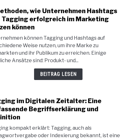
ethoden, wie Unternehmen Hashtags
link
to
 Tagging erfolgreich im Marketing
5
zen können
Meth
rnehmen können Tagging und Hashtags auf
wie
chiedene Weise nutzen, um ihre Marke zu
Unte
arkten und ihr Publikum zu erreichen. Einige
Hash
iche Ansätze sind: Produkt- und...
und
Tagg
BEITRAG LESEN
erfol
im
Mark
ging im Digitalen Zeitalter: Eine
nutz
link
könn
to
assende Begriffserklärung und
Tagg
inition
im
ing kompakt erklärt: Tagging, auch als
Digit
agwortvergabe oder Indexierung bekannt, ist eine
Zeita