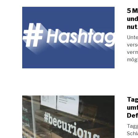
5 M
und
nut
Unte
vers
verm
mögl
Tag
umf
Def
Tagg
Schl