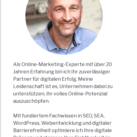
tlich
etingkanäle
he
Als Online-Marketing-Experte mit über 20
Jahren Erfahrung bin ich Ihr zuverlässiger
Partner für digitalen Erfolg. Meine
lfunkstandard
Leidenschaft ist es, Unternehmen dabei zu
unterstützen, ihr volles Online-Potenzial
r
auszuschöpfen.
nübertragung
Mit fundiertem Fachwissen in SEO, SEA,
he
WordPress, Webentwicklung und digitaler
Barrierefreiheit optimiere ich Ihre digitale