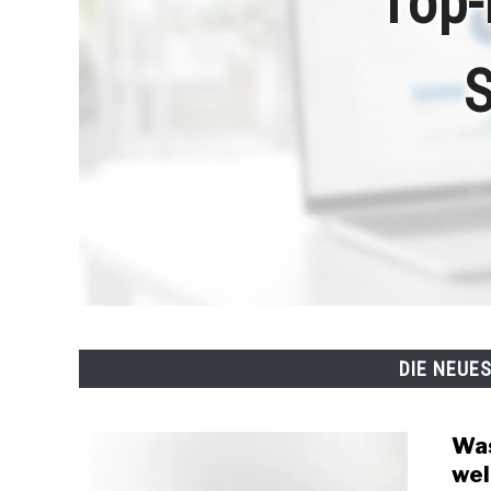
Top-
S
DIE NEUE
Was
wel