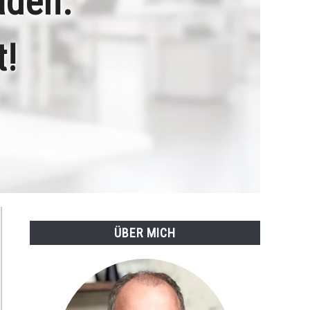
aden:
t!
ÜBER MICH