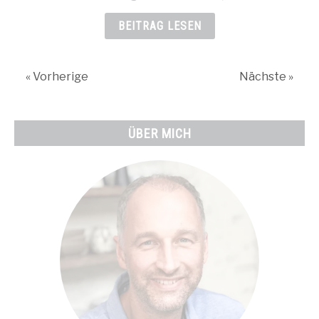
Wie
finden
BEITRAG LESEN
Käufer
ihn?
« Vorherige
Nächste »
ÜBER MICH