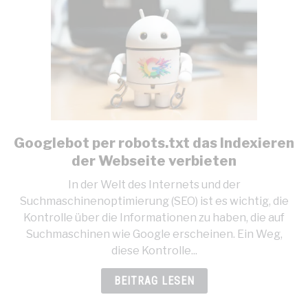
Googlebot per robots.txt das Indexieren
link
to
der Webseite verbieten
Googlebot
In der Welt des Internets und der
per
Suchmaschinenoptimierung (SEO) ist es wichtig, die
robots.txt
Kontrolle über die Informationen zu haben, die auf
das
Suchmaschinen wie Google erscheinen. Ein Weg,
Indexieren
diese Kontrolle...
der
Webseite
BEITRAG LESEN
verbieten