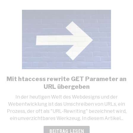
Mit htaccess rewrite GET Parameter an
link
to
URL übergeben
Mit
In der heutigen Welt des Webdesigns und der
htaccess
Webentwicklung ist das Umschreiben von URLs, ein
rewrite
Prozess, der oft als "URL-Rewriting" bezeichnet wird,
GET
ein unverzichtbares Werkzeug. In diesem Artikel...
Parameter
an
BEITRAG LESEN