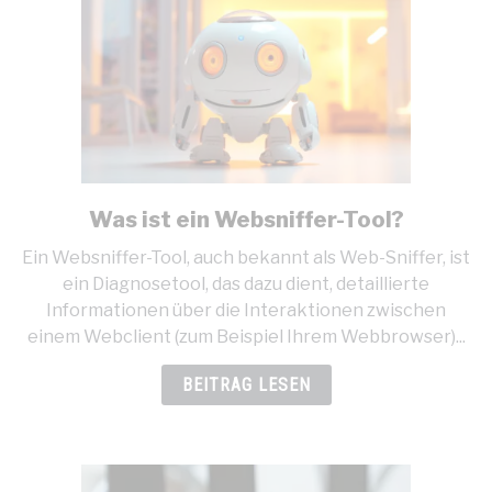
Was ist ein Websniffer-Tool?
link
to
Ein Websniffer-Tool, auch bekannt als Web-Sniffer, ist
Was
ein Diagnosetool, das dazu dient, detaillierte
ist
Informationen über die Interaktionen zwischen
ein
einem Webclient (zum Beispiel Ihrem Webbrowser)...
Websniffer-
Tool?
BEITRAG LESEN