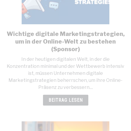
Wichtige digitale Marketingstrategien,
link
to
um in der Online-Welt zu bestehen
Wichtige
(Sponsor)
digitale
In der heutigen digitalen Welt, in der die
Marketingstrategien,
Konzentration minimal und der Wettbewerb intensiv
um
ist, müssen Unternehmen digitale
in
Marketingstrategien beherrschen, um ihre Online-
der
Präsenz zu verbessern....
Online-
Welt
BEITRAG LESEN
zu
bestehen
(Sponsor)