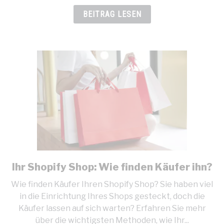
Keyword-
BEITRAG LESEN
Recherche
für
Shopify
durch?
Ihr Shopify Shop: Wie finden Käufer ihn?
link
to
Wie finden Käufer Ihren Shopify Shop? Sie haben viel
Ihr
in die Einrichtung Ihres Shops gesteckt, doch die
Shopify
Käufer lassen auf sich warten? Erfahren Sie mehr
Shop:
über die wichtigsten Methoden, wie Ihr...